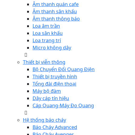
Âm thanh quán cafe
Âm thanh sân khấu
Âm thanh thông báo
Loa âm trần
Loa sân khấu
Loa trang trí
Micro không dây
Thiết bị viễn thông
Bộ Chuyển Đổi Quang Điện
Thiết bị truyền hình
Tổng đài điện thoại
Máy bộ đàm
Dây cáp tín hiệu
Cáp Quang-Máy Đo Quang
Hệ thống báo cháy
Báo Cháy Advanced
Báo Cháy Avenger