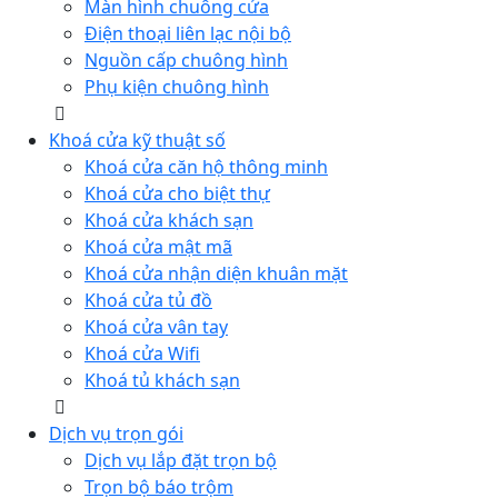
Màn hình chuông cửa
Điện thoại liên lạc nội bộ
Nguồn cấp chuông hình
Phụ kiện chuông hình
Khoá cửa kỹ thuật số
Khoá cửa căn hộ thông minh
Khoá cửa cho biệt thự
Khoá cửa khách sạn
Khoá cửa mật mã
Khoá cửa nhận diện khuân mặt
Khoá cửa tủ đồ
Khoá cửa vân tay
Khoá cửa Wifi
Khoá tủ khách sạn
Dịch vụ trọn gói
Dịch vụ lắp đặt trọn bộ
Trọn bộ báo trộm