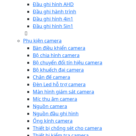
Đầu ghi hình AHD
Đầu ghi hành trình
Đầu ghi hình 4in1
Đầu ghi hình 5in1
Phụ kiện camera
Bàn điều khiển camera
Bộ chia hình camera
Bộ chuyển đổi tín hiệu camera
Bộ khuếch đại camera
Chân đế camera
Đèn Led hỗ trợ camera
Màn hình giám sát camera
Míc thu âm camera
Nguồn camera
Nguồn đầu ghi hình
Ống kính camera
Thiết bị chống sét cho camera
Thiết bị kiểm tra camera