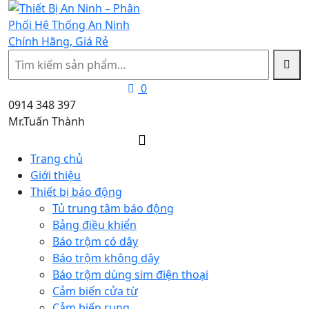
Tìm
kiếm
0
0914 348 397
Mr.Tuấn Thành
Trang chủ
Giới thiệu
Thiết bị báo động
Tủ trung tâm báo động
Bảng điều khiển
Báo trộm có dây
Báo trộm không dây
Báo trộm dùng sim điện thoại
Cảm biến cửa từ
Cảm biến rung