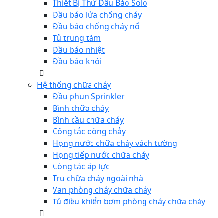
Thiết Bị Thử Đầu Báo Solo
Đầu báo lửa chống cháy
Đầu báo chống cháy nổ
Tủ trung tâm
Đầu báo nhiệt
Đầu báo khói
Hệ thống chữa cháy
Đầu phun Sprinkler
Bình chữa cháy
Bình cầu chữa cháy
Công tắc dòng chảy
Họng nước chữa cháy vách tường
Họng tiếp nước chữa cháy
Công tắc áp lực
Trụ chữa cháy ngoài nhà
Van phòng cháy chữa cháy
Tủ điều khiển bơm phòng cháy chữa cháy