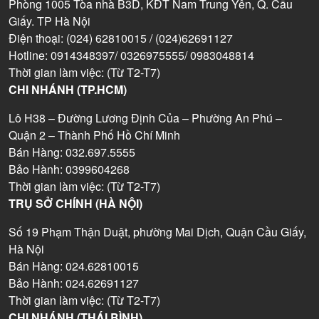
Phòng 1005 Tòa nhà B3D, KĐT Nam Trung Yên, Q. Cầu
Giấy. TP Hà Nội
Điện thoại: (024) 62810015 / (024)62691127
Hotline: 0914348397/ 0326975555/ 0983048814
Thời gian làm việc: (Từ T2-T7)
CHI NHÁNH (TP.HCM)
Lô H38 – Đường Lương Định Của – Phường An Phú –
Quận 2 – Thành Phố Hồ Chí Minh
Bán Hàng: 032.697.5555
Bảo Hành: 0399604268
Thời gian làm việc: (Từ T2-T7)
TRỤ SỞ CHÍNH (HÀ NỘI)
Số 19 Phạm Thận Duật, phường Mai Dịch, Quận Cầu Giấy,
Hà Nội
Bán Hàng: 024.62810015
Bảo Hành: 024.62691127
Thời gian làm việc: (Từ T2-T7)
CHI NHÁNH (THÁI BÌNH)