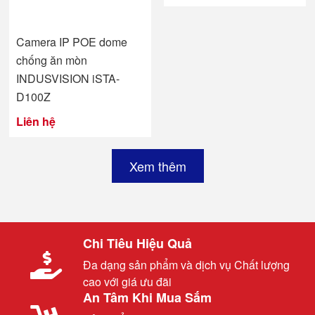
Camera IP POE dome
chống ăn mòn
INDUSVISION iSTA-
D100Z
Liên hệ
Xem thêm
Chi Tiêu Hiệu Quả
Đa dạng sản phẩm và dịch vụ Chất lượng
cao với giá ưu đãi
An Tâm Khi Mua Sắm