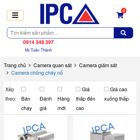
0
Tìm
kiếm
0914 348 397
Mr.Tuấn Thành
Trang chủ
Camera quan sát
Camera giám sát
Camera chống cháy nổ
Xếp
Giá
Giá cao
theo:
Bán
Đánh
Hàng
thấp đến
xuống thấp
chạy
giá
mới
cao