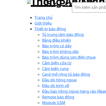
Tìm
kiếm
Trang chủ
Giới thiệu
Thiết bị báo động
Tủ trung tâm báo động
Bảng điều khiển
Báo trộm có dây
Báo trộm không dây
Báo trộm dùng sim điện thoại
Cảm biến cửa từ
Cảm biến rung
Card mở rộng tủ báo động
Đầu dò hồng ngoại
Đầu dò kính vỡ
Đầu báo hồng ngoại hàng rào (Bea
Remote báo động
Module GSM