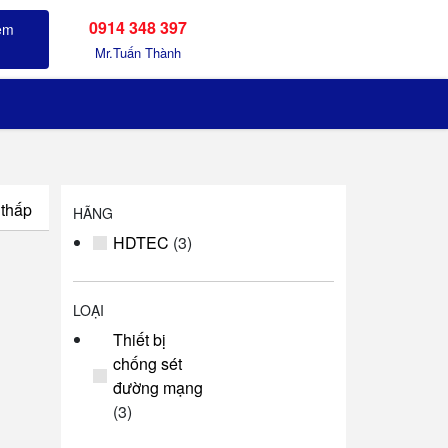
0914 348 397
Sản phẩm đã xem
Mr.Tuấn Thành
 thấp
HÃNG
HDTEC
(3)
LOẠI
Thiết bị
chống sét
đường mạng
(3)