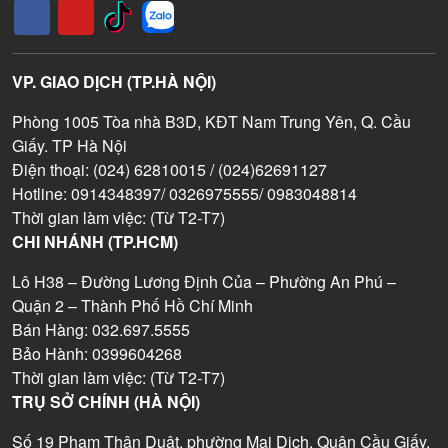
VP. GIAO DỊCH (TP.HÀ NỘI)
Phòng 1005 Tòa nhà B3D, KĐT Nam Trung Yên, Q. Cầu
Giấy. TP Hà Nội
Điện thoại: (024) 62810015 / (024)62691127
Hotline: 0914348397/ 0326975555/ 0983048814
Thời gian làm việc: (Từ T2-T7)
CHI NHÁNH (TP.HCM)
Lô H38 – Đường Lương Định Của – Phường An Phú –
Quận 2 – Thành Phố Hồ Chí Minh
Bán Hàng: 032.697.5555
Bảo Hành: 0399604268
Thời gian làm việc: (Từ T2-T7)
TRỤ SỞ CHÍNH (HÀ NỘI)
Số 19 Phạm Thận Duật, phường Mai Dịch, Quận Cầu Giấy,