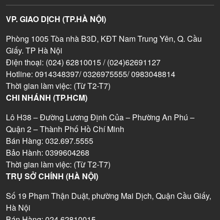
VP. GIAO DỊCH (TP.HÀ NỘI)
Phòng 1005 Tòa nhà B3D, KĐT Nam Trung Yên, Q. Cầu
Giấy. TP Hà Nội
Điện thoại: (024) 62810015 / (024)62691127
Hotline: 0914348397/ 0326975555/ 0983048814
Thời gian làm việc: (Từ T2-T7)
CHI NHÁNH (TP.HCM)
Lô H38 – Đường Lương Định Của – Phường An Phú –
Quận 2 – Thành Phố Hồ Chí Minh
Bán Hàng: 032.697.5555
Bảo Hành: 0399604268
Thời gian làm việc: (Từ T2-T7)
TRỤ SỞ CHÍNH (HÀ NỘI)
Số 19 Phạm Thận Duật, phường Mai Dịch, Quận Cầu Giấy,
Hà Nội
Bán Hàng: 024.62810015