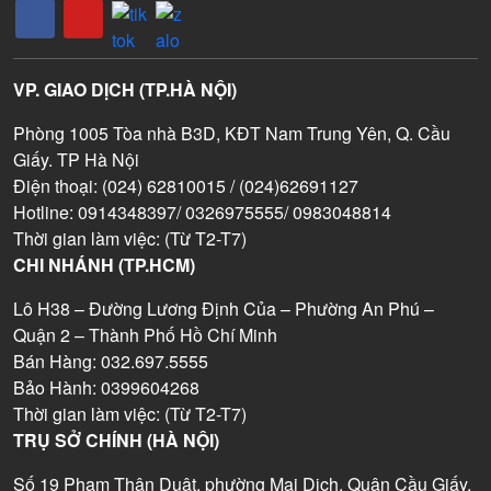
VP. GIAO DỊCH (TP.HÀ NỘI)
Phòng 1005 Tòa nhà B3D, KĐT Nam Trung Yên, Q. Cầu
Giấy. TP Hà Nội
Điện thoại: (024) 62810015 / (024)62691127
Hotline: 0914348397/ 0326975555/ 0983048814
Thời gian làm việc: (Từ T2-T7)
CHI NHÁNH (TP.HCM)
Lô H38 – Đường Lương Định Của – Phường An Phú –
Quận 2 – Thành Phố Hồ Chí Minh
Bán Hàng: 032.697.5555
Bảo Hành: 0399604268
Thời gian làm việc: (Từ T2-T7)
TRỤ SỞ CHÍNH (HÀ NỘI)
Số 19 Phạm Thận Duật, phường Mai Dịch, Quận Cầu Giấy,