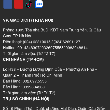
VP. GIAO DỊCH (TP.HÀ NỘI)
Phòng 1005 Tòa nhà B3D, KĐT Nam Trung Yên, Q. Cầu
Giấy. TP Hà Nội
Điện thoại: (024) 62810015 / (024)62691127
Hotline: 0914348397/ 0326975555/ 0983048814
Thời gian làm việc: (Từ T2-T7)
CHI NHÁNH (TP.HCM)
Lô H38 – Đường Lương Định Của – Phường An Phú –
Quận 2 – Thành Phố Hồ Chí Minh
Bán Hàng: 032.697.5555
Bảo Hành: 0399604268
Thời gian làm việc: (Từ T2-T7)
TRỤ SỞ CHÍNH (HÀ NỘI)
Số 19 Phạm Thận Duật, phường Mai Dịch, Quận Cầu Giấy,