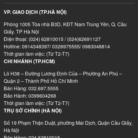
VP. GIAO DỊCH (TP.HÀ NỘI)
Phòng 1005 Tòa nhà B3D, KĐT Nam Trung Yên, Q. Cầu
Giấy. TP Hà Nội
Điện thoại: (024) 62810015 / (024)62691127
Hotline: 0914348397/ 0326975555/ 0983048814
Thời gian làm việc: (Từ T2-T7)
CHI NHÁNH (TP.HCM)
Lô H38 – Đường Lương Định Của – Phường An Phú –
Quận 2 – Thành Phố Hồ Chí Minh
Bán Hàng: 032.697.5555
Bảo Hành: 0399604268
Thời gian làm việc: (Từ T2-T7)
TRỤ SỞ CHÍNH (HÀ NỘI)
Số 19 Phạm Thận Duật, phường Mai Dịch, Quận Cầu Giấy,
Hà Nội
Bán Hàng: 024.62810015