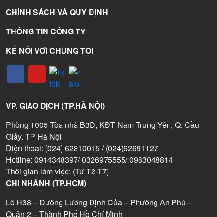
CHÍNH SÁCH VÀ QUY ĐỊNH
THÔNG TIN CÔNG TY
KẾ NỐI VỚI CHÚNG TÔI
VP. GIAO DỊCH (TP.HÀ NỘI)
Phòng 1005 Tòa nhà B3D, KĐT Nam Trung Yên, Q. Cầu
Giấy. TP Hà Nội
Điện thoại: (024) 62810015 / (024)62691127
Hotline: 0914348397/ 0326975555/ 0983048814
Thời gian làm việc: (Từ T2-T7)
CHI NHÁNH (TP.HCM)
Lô H38 – Đường Lương Định Của – Phường An Phú –
Quận 2 – Thành Phố Hồ Chí Minh