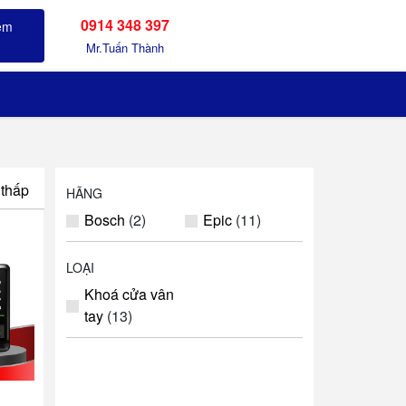
0914 348 397
Sản phẩm đã xem
Mr.Tuấn Thành
 thấp
HÃNG
Bosch
(2)
Epic
(11)
LOẠI
Khoá cửa vân
tay
(13)