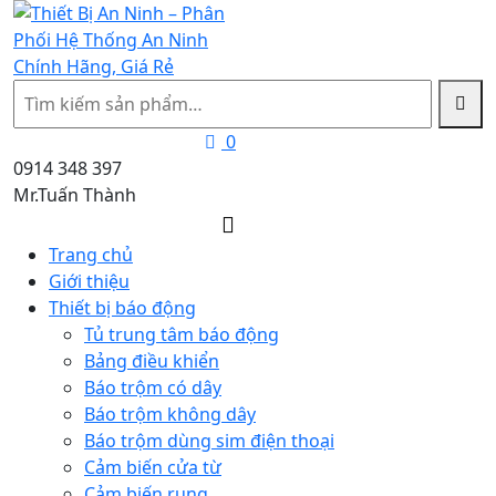
Tìm
kiếm
0
0914 348 397
Mr.Tuấn Thành
Trang chủ
Giới thiệu
Thiết bị báo động
Tủ trung tâm báo động
Bảng điều khiển
Báo trộm có dây
Báo trộm không dây
Báo trộm dùng sim điện thoại
Cảm biến cửa từ
Cảm biến rung