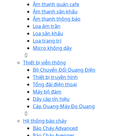
Âm thanh quán cafe
Âm thanh sân khấu
Âm thanh thông báo
Loa âm trần
Loa sân khấu
Loa trang trí
Micro không dây
Thiết bị viễn thông
Bộ Chuyển Đổi Quang Điện
Thiết bị truyền hình
Tổng đài điện thoại
Máy bộ đàm
Dây cáp tín hiệu
Cáp Quang-Máy Đo Quang
Hệ thống báo cháy
Báo Cháy Advanced
Báo Cháy Avenger