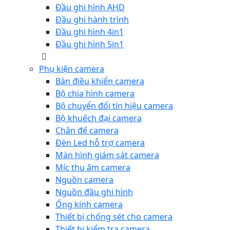
Đầu ghi hình AHD
Đầu ghi hành trình
Đầu ghi hình 4in1
Đầu ghi hình 5in1
Phụ kiện camera
Bàn điều khiển camera
Bộ chia hình camera
Bộ chuyển đổi tín hiệu camera
Bộ khuếch đại camera
Chân đế camera
Đèn Led hỗ trợ camera
Màn hình giám sát camera
Míc thu âm camera
Nguồn camera
Nguồn đầu ghi hình
Ống kính camera
Thiết bị chống sét cho camera
Thiết bị kiểm tra camera