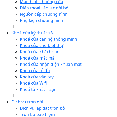
Màn hình chuông cửa
Điện thoại liên lạc nội bộ
Nguồn cấp chuông hình
Phụ kiện chuông hình
Khoá cửa kỹ thuật số
Khoá cửa căn hộ thông minh
Khoá cửa cho biệt thự
Khoá cửa khách sạn
Khoá cửa mật mã
Khoá cửa nhận diện khuân mặt
Khoá cửa tủ đồ
Khoá cửa vân tay
Khoá cửa Wifi
Khoá tủ khách sạn
Dịch vụ trọn gói
Dịch vụ lắp đặt trọn bộ
Trọn bộ báo trộm