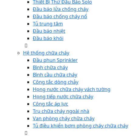
Thiết Bị Thử Đầu Báo Solo
Đầu báo lửa chống cháy
Đầu báo chống cháy nổ
Tủ trung tâm
Đầu báo nhiệt
Đầu báo khói
Hệ thống chữa cháy
Đầu phun Sprinkler
Bình chữa cháy
Bình cầu chữa cháy
Công tắc dòng chảy
Họng nước chữa cháy vách tường
Họng tiếp nước chữa cháy
Công tắc áp lực
Trụ chữa cháy ngoài nhà
Van phòng cháy chữa cháy
Tủ điều khiển bơm phòng cháy chữa cháy