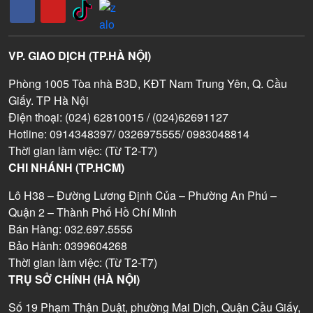
VP. GIAO DỊCH (TP.HÀ NỘI)
Phòng 1005 Tòa nhà B3D, KĐT Nam Trung Yên, Q. Cầu
Giấy. TP Hà Nội
Điện thoại: (024) 62810015 / (024)62691127
Hotline: 0914348397/ 0326975555/ 0983048814
Thời gian làm việc: (Từ T2-T7)
CHI NHÁNH (TP.HCM)
Lô H38 – Đường Lương Định Của – Phường An Phú –
Quận 2 – Thành Phố Hồ Chí Minh
Bán Hàng: 032.697.5555
Bảo Hành: 0399604268
Thời gian làm việc: (Từ T2-T7)
TRỤ SỞ CHÍNH (HÀ NỘI)
Số 19 Phạm Thận Duật, phường Mai Dịch, Quận Cầu Giấy,