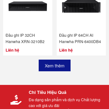
Đầu ghi IP 32CH
Đầu ghi IP 64CH AI
Hanwha XRN-3210B2
Hanwha PRN-6400DB4
Liên hệ
Liên hệ
Xem thêm
Chi Tiêu Hiệu Quả
Đa dạng sản phẩm và dịch vụ Chất lượng
cao với giá ưu đãi