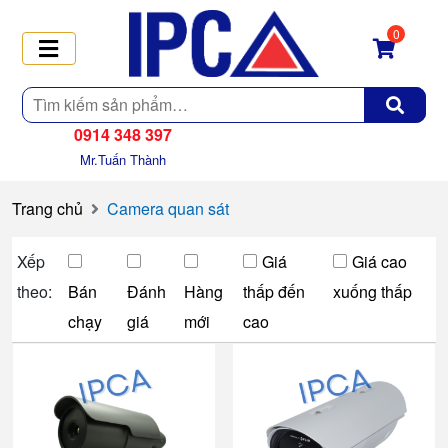
0
Tìm
kiếm
0914 348 397
Mr.Tuấn Thành
Trang chủ
Camera quan sát
Xếp
Giá
Giá cao
theo:
Bán
Đánh
Hàng
thấp đến
xuống thấp
chạy
giá
mới
cao