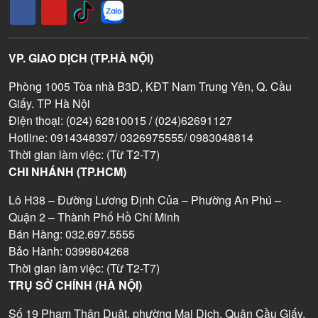
VP. GIAO DỊCH (TP.HÀ NỘI)
Phòng 1005 Tòa nhà B3D, KĐT Nam Trung Yên, Q. Cầu
Giấy. TP Hà Nội
Điện thoại: (024) 62810015 / (024)62691127
Hotline: 0914348397/ 0326975555/ 0983048814
Thời gian làm việc: (Từ T2-T7)
CHI NHÁNH (TP.HCM)
Lô H38 – Đường Lương Định Của – Phường An Phú –
Quận 2 – Thành Phố Hồ Chí Minh
Bán Hàng: 032.697.5555
Bảo Hành: 0399604268
Thời gian làm việc: (Từ T2-T7)
TRỤ SỞ CHÍNH (HÀ NỘI)
Số 19 Phạm Thận Duật, phường Mai Dịch, Quận Cầu Giấy,