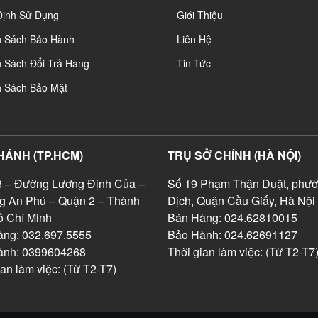
Định Sử Dụng
Giới Thiệu
h Sách Bảo Hành
Liên Hệ
 Sách Đổi Trả Hàng
Tin Tức
h Sách Bảo Mật
HÁNH (TP.HCM)
TRỤ SỞ CHÍNH (HÀ NỘI)
 – Đường Lương Định Của –
Số 19 Phạm Thận Duật, phườ
g An Phú – Quận 2 – Thành
Dịch, Quận Cầu Giấy, Hà Nội
 Chí Minh
Bán Hàng: 024.62810015
ng: 032.697.5555
Bảo Hành: 024.62691127
ành: 0399604268
Thời gian làm việc: (Từ T2-T7
ian làm việc: (Từ T2-T7)