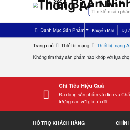
Tìm
kiếm
Danh Mục Sản Phẩm
Khuyến Mãi
Dự 
Trang chủ
Thiết bị mạng
Thiết bị mạng 
Không tìm thấy sản phẩm nào khớp với lựa chọ
Chi Tiêu Hiệu Quả
Đa dạng sản phẩm và dịch vụ Chấ
lượng cao với giá ưu đãi
HỖ TRỢ KHÁCH HÀNG
CHÍNH