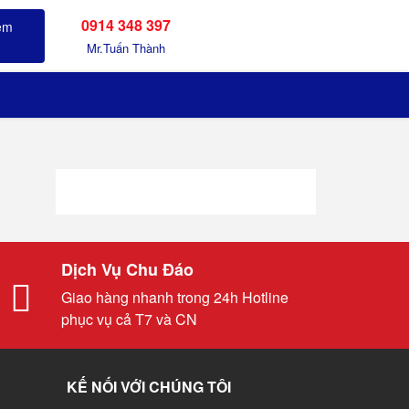
0914 348 397
Sản phẩm đã xem
Mr.Tuấn Thành
Dịch Vụ Chu Đáo
Giao hàng nhanh trong 24h Hotline
phục vụ cả T7 và CN
KẾ NỐI VỚI CHÚNG TÔI