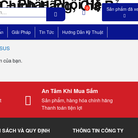
0
Án
Giải Pháp
Tin Tức
Hướng Dẫn Kỹ Thuật
ASUS
n của bạn.
An Tâm Khi Mua Sắm
t
Sản phẩm, hàng hóa chính hãng
Thanh toán tiện lợi
 SÁCH VÀ QUY ĐỊNH
THÔNG TIN CÔNG TY