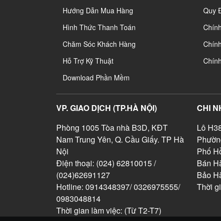
Hướng Dẫn Mua Hàng
Quy 
Hình Thức Thanh Toán
Chín
Chăm Sóc Khách Hàng
Chính
Hỗ Trợ Kỹ Thuật
Chín
Download Phần Mềm
VP. GIAO DỊCH (TP.HÀ NỘI)
CHI N
Phòng 1005 Tòa nhà B3D, KĐT
Lô H38
Nam Trung Yên, Q. Cầu Giấy. TP Hà
Phườn
Nội
Phố Hồ
Điện thoại: (024) 62810015 /
Bán Hà
(024)62691127
Bảo H
Hotline: 0914348397/ 0326975555/
Thời g
0983048814
Thời gian làm việc: (Từ T2-T7)