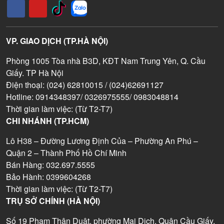
VP. GIAO DỊCH (TP.HÀ NỘI)
Phòng 1005 Tòa nhà B3D, KĐT Nam Trung Yên, Q. Cầu
Giấy. TP Hà Nội
Điện thoại: (024) 62810015 / (024)62691127
Hotline: 0914348397/ 0326975555/ 0983048814
Thời gian làm việc: (Từ T2-T7)
CHI NHÁNH (TP.HCM)
Lô H38 – Đường Lương Định Của – Phường An Phú –
Quận 2 – Thành Phố Hồ Chí Minh
Bán Hàng: 032.697.5555
Bảo Hành: 0399604268
Thời gian làm việc: (Từ T2-T7)
TRỤ SỞ CHÍNH (HÀ NỘI)
Số 19 Phạm Thận Duật, phường Mai Dịch, Quận Cầu Giấy,