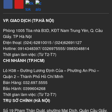
VP. GIAO DỊCH (TP.HÀ NỘI)
Phòng 1005 Tòa nhà B3D, KĐT Nam Trung Yên, Q. Cầu
Giấy. TP Hà Nội
Điện thoại: (024) 62810015 / (024)62691127
Hotline: 0914348397/ 0326975555/ 0983048814
Thời gian làm việc: (Từ T2-T7)
CHI NHÁNH (TP.HCM)
Lô H38 – Đường Lương Định Của – Phường An Phú –
Quận 2 – Thành Phố Hồ Chí Minh
Bán Hàng: 032.697.5555
Bảo Hành: 0399604268
Thời gian làm việc: (Từ T2-T7)
TRỤ SỞ CHÍNH (HÀ NỘI)
Số 19 Phạm Thận Duật, phường Mai Dịch, Quận Cầu Giấy,