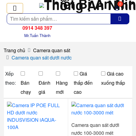
0
Tìm
kiếm
0914 348 397
Mr.Tuấn Thành
Trang chủ
Camera quan sát
Camera quan sát dưới nước
Xếp
Giá
Giá cao
theo:
Bán
Đánh
Hàng
thấp đến
xuống thấp
chạy
giá
mới
cao
Camera quan sát dưới
nước 100-3000 mét