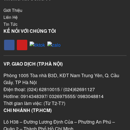
Giới Thiệu
Liên Hệ
Tin Tức
KẾ NỐI VỚI CHÚNG TÔI
VP. GIAO DỊCH (TP.HÀ NỘI)
Phòng 1005 Tòa nhà B3D, KĐT Nam Trung Yên, Q. Cầu
Giấy. TP Hà Nội
Điện thoại: (024) 62810015 / (024)62691127
Hotline: 0914348397/ 0326975555/ 0983048814
Thời gian làm việc: (Từ T2-T7)
CHI NHÁNH (TP.HCM)
Lô H38 – Đường Lương Định Của – Phường An Phú –
Quận 2 – Thành Phố Hồ Chí Minh