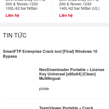
200 & Novec-1230
200 & Novec-1230
100L/42 bar Nittan
140L/42 bar Nittan (UL)
Liên hệ
Liên hệ
TIN TỨC
SmartFTP Enterprise Crack tool [Final] Windows 10
Bypass
NeoDownloader Portable + License
Key Universal [x86x64] [Clean]
Multilingual
pirate
TeamViewer Portable + Crack