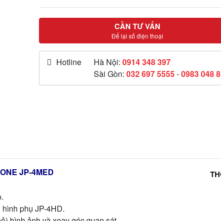
CẦN TƯ VẤN
Để lại số điện thoại
Hotline
Hà Nội:
0914 348 397
Sài Gòn:
032 697 5555
-
0983 048 
PHONE JP-4MED
TH
.
n hình phụ JP-4HD.
ỏ) hình ảnh và xoay góc quan sát.