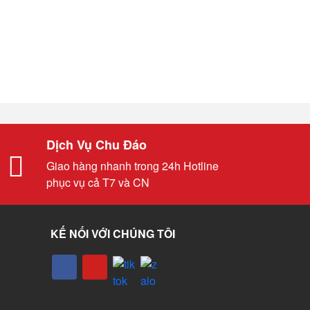
Dịch Vụ Chu Đáo
Giao hàng nhanh trong 24h Hotline
phục vụ cả T7 và CN
KẾ NỐI VỚI CHÚNG TÔI