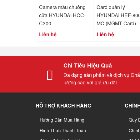
Camera màu chuông
Card quản lý
cửa HYUNDAI HCC-
HYUNDAI HEF-800
C300
MC (MGMT Card)
Liên hệ
Liên hệ
Chi Tiêu Hiệu Quả
Đa dạng sản phẩm và dịch vụ Chấ
lượng cao với giá ưu đãi
HỖ TRỢ KHÁCH HÀNG
CHÍNH
Hướng Dẫn Mua Hàng
Quy 
Hình Thức Thanh Toán
Chín