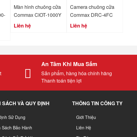
Màn hình chuông cửa
Camera chuông cửa
0-
Commax CIOT-1000Y
Commax DRC-4FC
Liên hệ
Liên hệ
An Tâm Khi Mua Sắm
t
Sản phẩm, hàng hóa chính hãng
Thanh toán tiện lợi
 SÁCH VÀ QUY ĐỊNH
THÔNG TIN CÔNG TY
Định Sử Dụng
Giới Thiệu
h Sách Bảo Hành
Liên Hệ