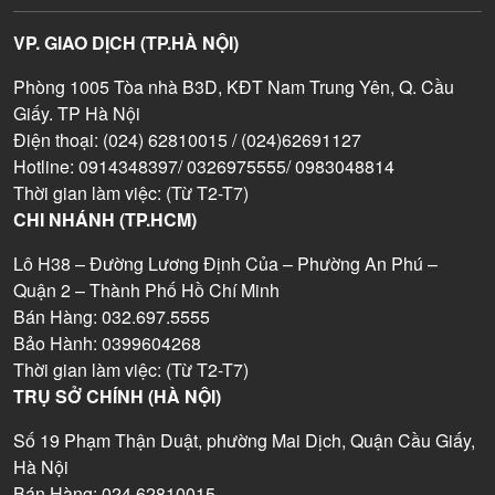
VP. GIAO DỊCH (TP.HÀ NỘI)
Phòng 1005 Tòa nhà B3D, KĐT Nam Trung Yên, Q. Cầu
Giấy. TP Hà Nội
Điện thoại: (024) 62810015 / (024)62691127
Hotline: 0914348397/ 0326975555/ 0983048814
Thời gian làm việc: (Từ T2-T7)
CHI NHÁNH (TP.HCM)
Lô H38 – Đường Lương Định Của – Phường An Phú –
Quận 2 – Thành Phố Hồ Chí Minh
Bán Hàng: 032.697.5555
Bảo Hành: 0399604268
Thời gian làm việc: (Từ T2-T7)
TRỤ SỞ CHÍNH (HÀ NỘI)
Số 19 Phạm Thận Duật, phường Mai Dịch, Quận Cầu Giấy,
Hà Nội
Bán Hàng: 024.62810015