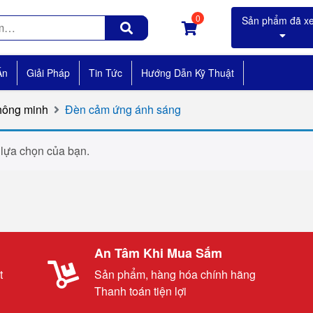
0
Án
Giải Pháp
Tin Tức
Hướng Dẫn Kỹ Thuật
hông minh
Đèn cảm ứng ánh sáng
 lựa chọn của bạn.
An Tâm Khi Mua Sắm
t
Sản phẩm, hàng hóa chính hãng
Thanh toán tiện lợi