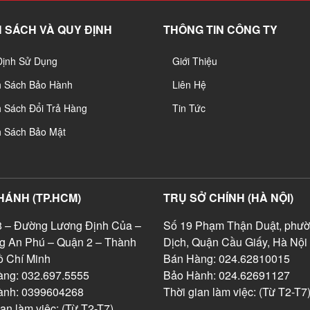
 SÁCH VÀ QUY ĐỊNH
THÔNG TIN CÔNG TY
Định Sử Dụng
Giới Thiệu
h Sách Bảo Hành
Liên Hệ
 Sách Đổi Trả Hàng
Tin Tức
h Sách Bảo Mật
HÁNH (TP.HCM)
TRỤ SỞ CHÍNH (HÀ NỘI)
 – Đường Lương Định Của –
Số 19 Phạm Thận Duật, phườ
g An Phú – Quận 2 – Thành
Dịch, Quận Cầu Giấy, Hà Nội
 Chí Minh
Bán Hàng: 024.62810015
ng: 032.697.5555
Bảo Hành: 024.62691127
ành: 0399604268
Thời gian làm việc: (Từ T2-T7
ian làm việc: (Từ T2-T7)