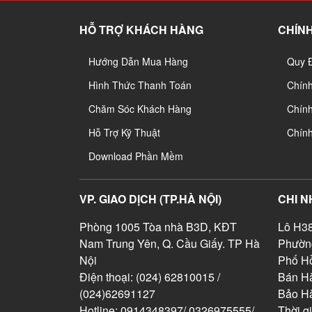
HỖ TRỢ KHÁCH HÀNG
CHÍNH
Hướng Dẫn Mua Hàng
Quy 
Hình Thức Thanh Toán
Chín
Chăm Sóc Khách Hàng
Chính
Hỗ Trợ Kỹ Thuật
Chín
Download Phần Mềm
VP. GIAO DỊCH (TP.HÀ NỘI)
CHI N
Phòng 1005 Tòa nhà B3D, KĐT
Lô H38
Nam Trung Yên, Q. Cầu Giấy. TP Hà
Phườn
Nội
Phố Hồ
Điện thoại: (024) 62810015 /
Bán Hà
(024)62691127
Bảo H
Hotline: 0914348397/ 0326975555/
Thời g