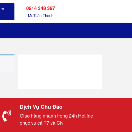
0914 348 397
Sản phẩm đã xem
Mr.Tuấn Thành
Dịch Vụ Chu Đáo
Giao hàng nhanh trong 24h Hotline
phục vụ cả T7 và CN