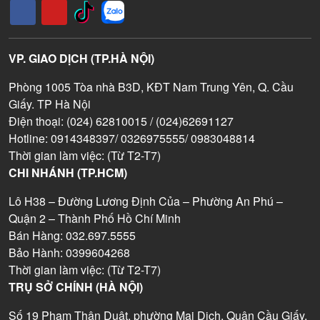
VP. GIAO DỊCH (TP.HÀ NỘI)
Phòng 1005 Tòa nhà B3D, KĐT Nam Trung Yên, Q. Cầu
Giấy. TP Hà Nội
Điện thoại: (024) 62810015 / (024)62691127
Hotline: 0914348397/ 0326975555/ 0983048814
Thời gian làm việc: (Từ T2-T7)
CHI NHÁNH (TP.HCM)
Lô H38 – Đường Lương Định Của – Phường An Phú –
Quận 2 – Thành Phố Hồ Chí Minh
Bán Hàng: 032.697.5555
Bảo Hành: 0399604268
Thời gian làm việc: (Từ T2-T7)
TRỤ SỞ CHÍNH (HÀ NỘI)
Số 19 Phạm Thận Duật, phường Mai Dịch, Quận Cầu Giấy,