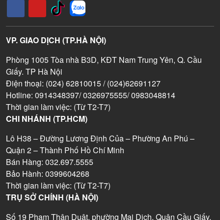
VP. GIAO DỊCH (TP.HÀ NỘI)
Phòng 1005 Tòa nhà B3D, KĐT Nam Trung Yên, Q. Cầu
Giấy. TP Hà Nội
Điện thoại: (024) 62810015 / (024)62691127
Hotline: 0914348397/ 0326975555/ 0983048814
Thời gian làm việc: (Từ T2-T7)
CHI NHÁNH (TP.HCM)
Lô H38 – Đường Lương Định Của – Phường An Phú –
Quận 2 – Thành Phố Hồ Chí Minh
Bán Hàng: 032.697.5555
Bảo Hành: 0399604268
Thời gian làm việc: (Từ T2-T7)
TRỤ SỞ CHÍNH (HÀ NỘI)
Số 19 Phạm Thận Duật, phường Mai Dịch, Quận Cầu Giấy,