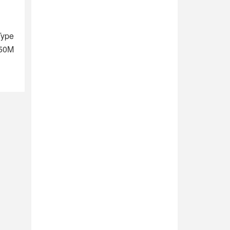
Type
 50M