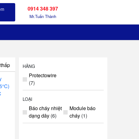
0914 348 397
Sản phẩm đã xem
Mr.Tuấn Thành
 thấp
HÃNG
Protectowire
(7)
LOẠI
Báo cháy nhiệt
Module báo
dạng dây
(6)
cháy
(1)