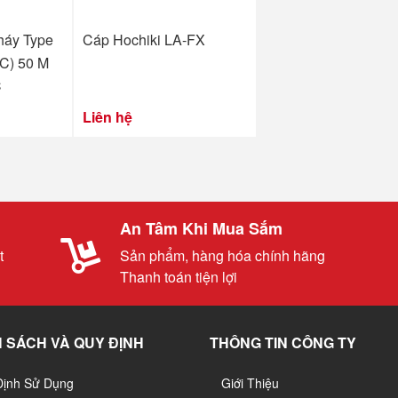
háy Type
Cáp Hochiki LA-FX
C) 50 M
C
Liên hệ
An Tâm Khi Mua Sắm
t
Sản phẩm, hàng hóa chính hãng
Thanh toán tiện lợi
 SÁCH VÀ QUY ĐỊNH
THÔNG TIN CÔNG TY
Định Sử Dụng
Giới Thiệu