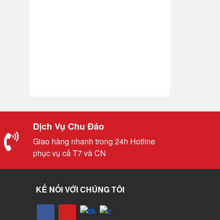
Dịch Vụ Chu Đáo
Giao hàng nhanh trong 24h Hotline
phục vụ cả T7 và CN
KẾ NỐI VỚI CHÚNG TÔI