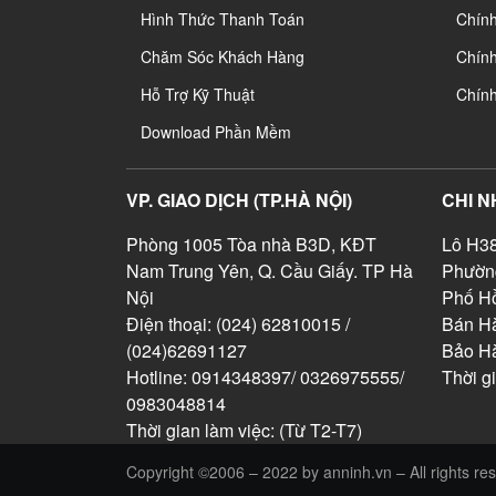
Hình Thức Thanh Toán
Chín
Chăm Sóc Khách Hàng
Chính
Hỗ Trợ Kỹ Thuật
Chín
Download Phần Mềm
VP. GIAO DỊCH (TP.HÀ NỘI)
CHI N
Phòng 1005 Tòa nhà B3D, KĐT
Lô H38
Nam Trung Yên, Q. Cầu Giấy. TP Hà
Phườn
Nội
Phố Hồ
Điện thoại: (024) 62810015 /
Bán Hà
(024)62691127
Bảo H
Hotline: 0914348397/ 0326975555/
Thời g
0983048814
Thời gian làm việc: (Từ T2-T7)
Copyright ©2006 – 2022 by anninh.vn – All rights re