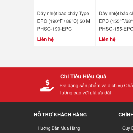
Dây nhiệt báo cháy Type
Dây nhiệt báo c
EPC (190°F / 88°C) 50 M
EPC (155°F/68°
PHSC-190-EPC
PHSC-155-EP
Liên hệ
Liên hệ
Chi Tiêu Hiệu Quả
Đa dạng sản phẩm và dịch vụ Chấ
lượng cao với giá ưu đãi
HỖ TRỢ KHÁCH HÀNG
CHÍNH
Hướng Dẫn Mua Hàng
Quy 