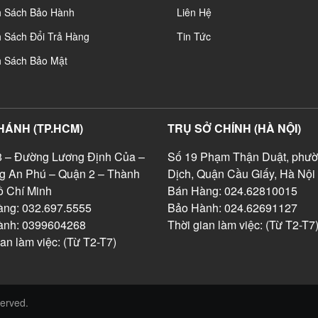
h Sách Bảo Hành
Liên Hệ
 Sách Đổi Trả Hàng
Tin Tức
h Sách Bảo Mật
HÁNH (TP.HCM)
TRỤ SỞ CHÍNH (HÀ NỘI)
 – Đường Lương Định Của –
Số 19 Phạm Thận Duật, phườ
g An Phú – Quận 2 – Thành
Dịch, Quận Cầu Giấy, Hà Nội
 Chí Minh
Bán Hàng: 024.62810015
ng: 032.697.5555
Bảo Hành: 024.62691127
ành: 0399604268
Thời gian làm việc: (Từ T2-T7
ian làm việc: (Từ T2-T7)
served.