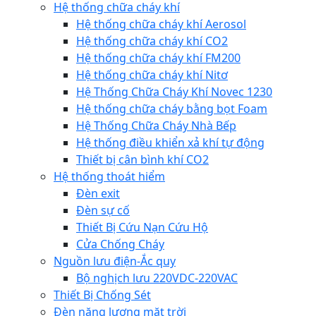
Hệ thống chữa cháy khí
Hệ thống chữa cháy khí Aerosol
Hệ thống chữa cháy khí CO2
Hệ thống chữa cháy khí FM200
Hệ thống chữa cháy khí Nitơ
Hệ Thống Chữa Cháy Khí Novec 1230
Hệ thống chữa cháy bằng bọt Foam
Hệ Thống Chữa Cháy Nhà Bếp
Hệ thống điều khiển xả khí tự động
Thiết bị cân bình khí CO2
Hệ thống thoát hiểm
Đèn exit
Đèn sự cố
Thiết Bị Cứu Nạn Cứu Hộ
Cửa Chống Cháy
Nguồn lưu điện-Ắc quy
Bộ nghịch lưu 220VDC-220VAC
Thiết Bị Chống Sét
Đèn năng lượng mặt trời