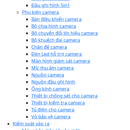
Đầu ghi hình 5in1
Phụ kiện camera
Bàn điều khiển camera
Bộ chia hình camera
Bộ chuyển đổi tín hiệu camera
Bộ khuếch đại camera
Chân đế camera
Đèn Led hỗ trợ camera
Màn hình giám sát camera
Míc thu âm camera
Nguồn camera
Nguồn đầu ghi hình
Ống kính camera
Thiết bị chống sét cho camera
Thiết bị kiểm tra camera
Tủ điện cho camera
Vỏ bảo vệ camera
Kiểm soát vào ra