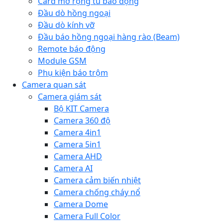
Card mở rộng tủ báo động
Đầu dò hồng ngoại
Đầu dò kính vỡ
Đầu báo hồng ngoại hàng rào (Beam)
Remote báo động
Module GSM
Phụ kiện báo trộm
Camera quan sát
Camera giám sát
Bộ KIT Camera
Camera 360 độ
Camera 4in1
Camera 5in1
Camera AHD
Camera AI
Camera cảm biến nhiệt
Camera chống cháy nổ
Camera Dome
Camera Full Color