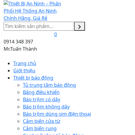
Tìm
kiếm
0
0914 348 397
Mr.Tuấn Thành
Trang chủ
Giới thiệu
Thiết bị báo động
Tủ trung tâm báo động
Bảng điều khiển
Báo trộm có dây
Báo trộm không dây
Báo trộm dùng sim điện thoại
Cảm biến cửa từ
Cảm biến rung