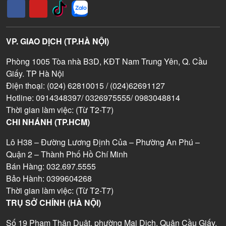
VP. GIAO DỊCH (TP.HÀ NỘI)
Phòng 1005 Tòa nhà B3D, KĐT Nam Trung Yên, Q. Cầu
Giấy. TP Hà Nội
Điện thoại: (024) 62810015 / (024)62691127
Hotline: 0914348397/ 0326975555/ 0983048814
Thời gian làm việc: (Từ T2-T7)
CHI NHÁNH (TP.HCM)
Lô H38 – Đường Lương Định Của – Phường An Phú –
Quận 2 – Thành Phố Hồ Chí Minh
Bán Hàng: 032.697.5555
Bảo Hành: 0399604268
Thời gian làm việc: (Từ T2-T7)
TRỤ SỞ CHÍNH (HÀ NỘI)
Số 19 Phạm Thận Duật, phường Mai Dịch, Quận Cầu Giấy,