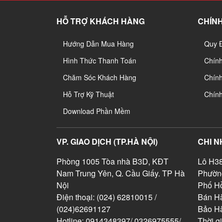
HỖ TRỢ KHÁCH HÀNG
CHÍNH
Hướng Dẫn Mua Hàng
Quy 
Hình Thức Thanh Toán
Chín
Chăm Sóc Khách Hàng
Chính
Hỗ Trợ Kỹ Thuật
Chín
Download Phần Mềm
VP. GIAO DỊCH (TP.HÀ NỘI)
CHI N
Phòng 1005 Tòa nhà B3D, KĐT
Lô H38
Nam Trung Yên, Q. Cầu Giấy. TP Hà
Phườn
Nội
Phố Hồ
Điện thoại: (024) 62810015 /
Bán Hà
(024)62691127
Bảo H
Hotline: 0914348397/ 0326975555/
Thời g