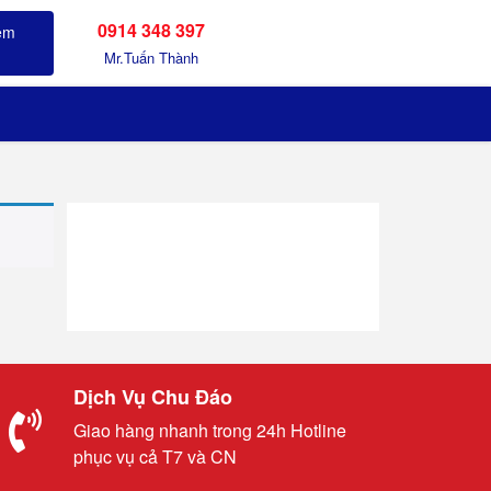
0914 348 397
Sản phẩm đã xem
Mr.Tuấn Thành
Dịch Vụ Chu Đáo
Giao hàng nhanh trong 24h Hotline
phục vụ cả T7 và CN