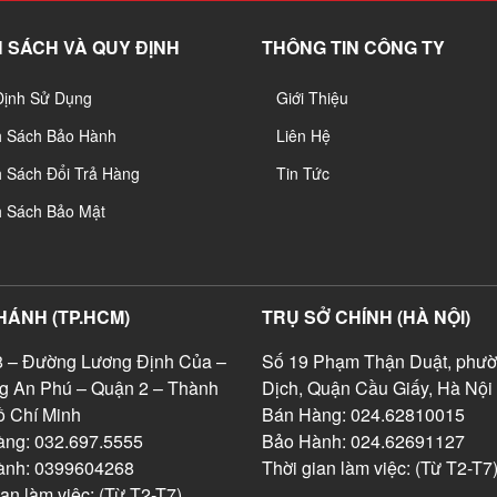
 SÁCH VÀ QUY ĐỊNH
THÔNG TIN CÔNG TY
Định Sử Dụng
Giới Thiệu
h Sách Bảo Hành
Liên Hệ
 Sách Đổi Trả Hàng
Tin Tức
h Sách Bảo Mật
HÁNH (TP.HCM)
TRỤ SỞ CHÍNH (HÀ NỘI)
 – Đường Lương Định Của –
Số 19 Phạm Thận Duật, phườ
g An Phú – Quận 2 – Thành
Dịch, Quận Cầu Giấy, Hà Nội
 Chí Minh
Bán Hàng: 024.62810015
ng: 032.697.5555
Bảo Hành: 024.62691127
ành: 0399604268
Thời gian làm việc: (Từ T2-T7
ian làm việc: (Từ T2-T7)