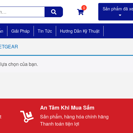
0
Án
Giải Pháp
Tin Tức
Hướng Dẫn Kỹ Thuật
 NETGEAR
 lựa chọn của bạn.
An Tâm Khi Mua Sắm
t
Sản phẩm, hàng hóa chính hãng
Thanh toán tiện lợi