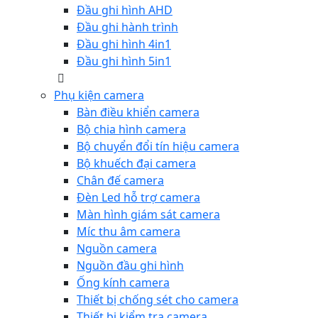
Đầu ghi hình AHD
Đầu ghi hành trình
Đầu ghi hình 4in1
Đầu ghi hình 5in1
Phụ kiện camera
Bàn điều khiển camera
Bộ chia hình camera
Bộ chuyển đổi tín hiệu camera
Bộ khuếch đại camera
Chân đế camera
Đèn Led hỗ trợ camera
Màn hình giám sát camera
Míc thu âm camera
Nguồn camera
Nguồn đầu ghi hình
Ống kính camera
Thiết bị chống sét cho camera
Thiết bị kiểm tra camera