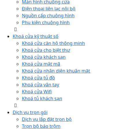
Màn hình chuông cửa
Điện thoại liên lạc nội bộ
Nguồn cấp chuông hình
Phụ kiện chuông hình
Khoá cửa kỹ thuật số
Khoá cửa căn hộ thông minh
Khoá cửa cho biệt thự
Khoá cửa khách sạn
Khoá cửa mật mã
Khoá cửa nhận diện khuân mặt
Khoá cửa tủ đồ
Khoá cửa vân tay
Khoá cửa Wifi
Khoá tủ khách sạn
Dịch vụ trọn gói
Dịch vụ lắp đặt trọn bộ
Trọn bộ báo trộm