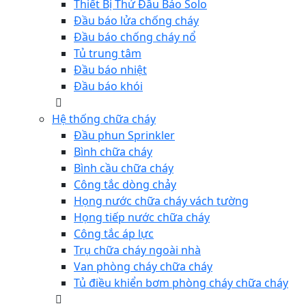
Thiết Bị Thử Đầu Báo Solo
Đầu báo lửa chống cháy
Đầu báo chống cháy nổ
Tủ trung tâm
Đầu báo nhiệt
Đầu báo khói
Hệ thống chữa cháy
Đầu phun Sprinkler
Bình chữa cháy
Bình cầu chữa cháy
Công tắc dòng chảy
Họng nước chữa cháy vách tường
Họng tiếp nước chữa cháy
Công tắc áp lực
Trụ chữa cháy ngoài nhà
Van phòng cháy chữa cháy
Tủ điều khiển bơm phòng cháy chữa cháy