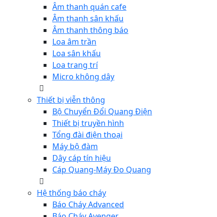
Âm thanh quán cafe
Âm thanh sân khấu
Âm thanh thông báo
Loa âm trần
Loa sân khấu
Loa trang trí
Micro không dây
Thiết bị viễn thông
Bộ Chuyển Đổi Quang Điện
Thiết bị truyền hình
Tổng đài điện thoại
Máy bộ đàm
Dây cáp tín hiệu
Cáp Quang-Máy Đo Quang
Hệ thống báo cháy
Báo Cháy Advanced
Báo Cháy Avenger