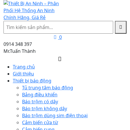
Tìm
kiếm
0
0914 348 397
Mr.Tuấn Thành
Trang chủ
Giới thiệu
Thiết bị báo động
Tủ trung tâm báo động
Bảng điều khiển
Báo trộm có dây
Báo trộm không dây
Báo trộm dùng sim điện thoại
Cảm biến cửa từ
Cảm biến rung