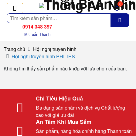
0
Tìm
kiếm
0914 348 397
Mr.Tuấn Thành
Trang chủ
Hội nghị truyền hình
Hội nghị truyền hình PHILIPS
Không tìm thấy sản phẩm nào khớp với lựa chọn của bạn.
Chi Tiêu Hiệu Quả
Đa dạng sản phẩm và dịch vụ Chất lượng
cao với giá ưu đãi
An Tâm Khi Mua Sắm
Sản phẩm, hàng hóa chính hãng Thanh toán