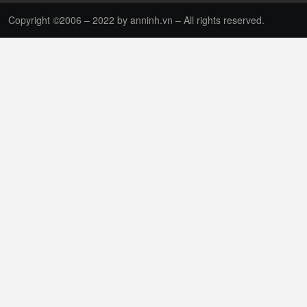
Copyright ©2006 – 2022 by anninh.vn – All rights reserved.