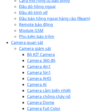
Card mở rộng tủ báo động
Đầu dò hồng ngoại
Đầu dò kính vỡ
Đầu báo hồng ngoại hàng rào (Beam)
Remote báo động
Module GSM
Phụ kiện báo trộm
Camera quan sát
Camera giám sát
Bộ KIT Camera
Camera 360 độ
Camera 4in1
Camera 5in1
Camera AHD
Camera AI
Camera cảm biến nhiệt
Camera chống cháy nổ
Camera Dome
Camera Full Color