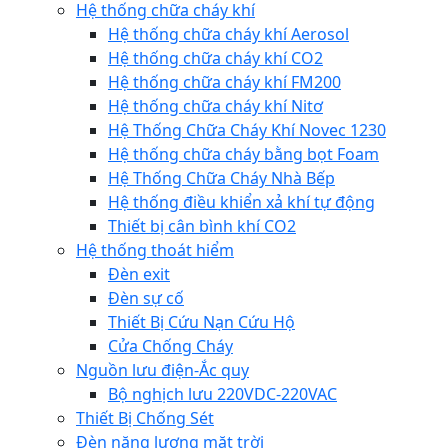
Hệ thống chữa cháy khí
Hệ thống chữa cháy khí Aerosol
Hệ thống chữa cháy khí CO2
Hệ thống chữa cháy khí FM200
Hệ thống chữa cháy khí Nitơ
Hệ Thống Chữa Cháy Khí Novec 1230
Hệ thống chữa cháy bằng bọt Foam
Hệ Thống Chữa Cháy Nhà Bếp
Hệ thống điều khiển xả khí tự động
Thiết bị cân bình khí CO2
Hệ thống thoát hiểm
Đèn exit
Đèn sự cố
Thiết Bị Cứu Nạn Cứu Hộ
Cửa Chống Cháy
Nguồn lưu điện-Ắc quy
Bộ nghịch lưu 220VDC-220VAC
Thiết Bị Chống Sét
Đèn năng lượng mặt trời