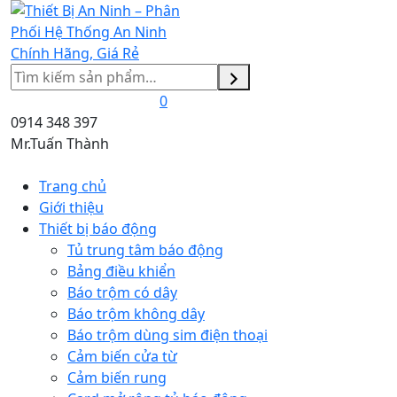
Tìm
kiếm
0
0914 348 397
Mr.Tuấn Thành
Trang chủ
Giới thiệu
Thiết bị báo động
Tủ trung tâm báo động
Bảng điều khiển
Báo trộm có dây
Báo trộm không dây
Báo trộm dùng sim điện thoại
Cảm biến cửa từ
Cảm biến rung