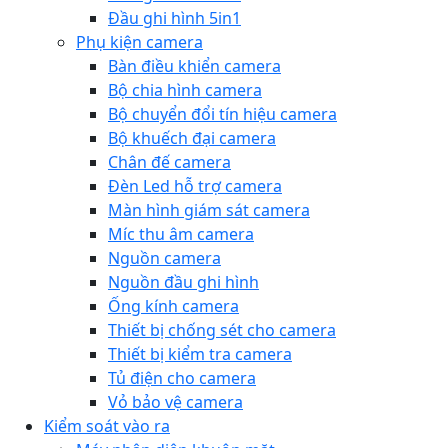
Đầu ghi hình 5in1
Phụ kiện camera
Bàn điều khiển camera
Bộ chia hình camera
Bộ chuyển đổi tín hiệu camera
Bộ khuếch đại camera
Chân đế camera
Đèn Led hỗ trợ camera
Màn hình giám sát camera
Míc thu âm camera
Nguồn camera
Nguồn đầu ghi hình
Ống kính camera
Thiết bị chống sét cho camera
Thiết bị kiểm tra camera
Tủ điện cho camera
Vỏ bảo vệ camera
Kiểm soát vào ra