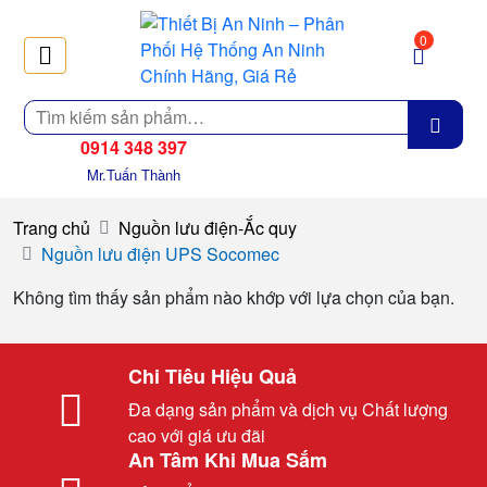
0
Tìm
kiếm
0914 348 397
Mr.Tuấn Thành
Trang chủ
Nguồn lưu điện-Ắc quy
Nguồn lưu điện UPS Socomec
Không tìm thấy sản phẩm nào khớp với lựa chọn của bạn.
Chi Tiêu Hiệu Quả
Đa dạng sản phẩm và dịch vụ Chất lượng
cao với giá ưu đãi
An Tâm Khi Mua Sắm