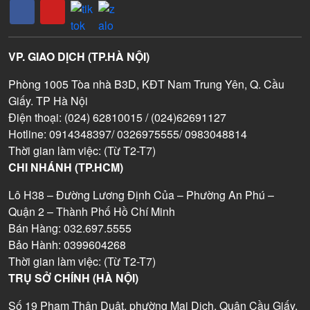
VP. GIAO DỊCH (TP.HÀ NỘI)
Phòng 1005 Tòa nhà B3D, KĐT Nam Trung Yên, Q. Cầu
Giấy. TP Hà Nội
Điện thoại: (024) 62810015 / (024)62691127
Hotline: 0914348397/ 0326975555/ 0983048814
Thời gian làm việc: (Từ T2-T7)
CHI NHÁNH (TP.HCM)
Lô H38 – Đường Lương Định Của – Phường An Phú –
Quận 2 – Thành Phố Hồ Chí Minh
Bán Hàng: 032.697.5555
Bảo Hành: 0399604268
Thời gian làm việc: (Từ T2-T7)
TRỤ SỞ CHÍNH (HÀ NỘI)
Số 19 Phạm Thận Duật, phường Mai Dịch, Quận Cầu Giấy,