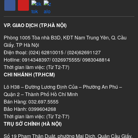
VP. GIAO DỊCH (TP.HÀ NỘI)
Phòng 1005 Tòa nhà B3D, KĐT Nam Trung Yên, Q. Cầu
Giấy. TP Hà Nội
Điện thoại: (024) 62810015 / (024)62691127
Hotline: 0914348397/ 0326975555/ 0983048814
Thời gian làm việc: (Từ T2-T7)
CHI NHÁNH (TP.HCM)
Lô H38 – Đường Lương Định Của – Phường An Phú –
Quận 2 – Thành Phố Hồ Chí Minh
Bán Hàng: 032.697.5555
Bảo Hành: 0399604268
Thời gian làm việc: (Từ T2-T7)
TRỤ SỞ CHÍNH (HÀ NỘI)
Số 19 Phạm Thận Duật, phường Mai Dịch, Quận Cầu Giấy,