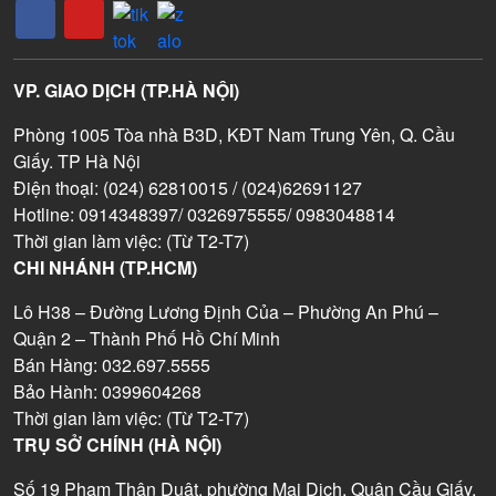
VP. GIAO DỊCH (TP.HÀ NỘI)
Phòng 1005 Tòa nhà B3D, KĐT Nam Trung Yên, Q. Cầu
Giấy. TP Hà Nội
Điện thoại: (024) 62810015 / (024)62691127
Hotline: 0914348397/ 0326975555/ 0983048814
Thời gian làm việc: (Từ T2-T7)
CHI NHÁNH (TP.HCM)
Lô H38 – Đường Lương Định Của – Phường An Phú –
Quận 2 – Thành Phố Hồ Chí Minh
Bán Hàng: 032.697.5555
Bảo Hành: 0399604268
Thời gian làm việc: (Từ T2-T7)
TRỤ SỞ CHÍNH (HÀ NỘI)
Số 19 Phạm Thận Duật, phường Mai Dịch, Quận Cầu Giấy,