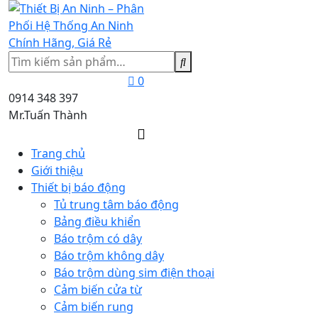
Tìm
kiếm
0
0914 348 397
Mr.Tuấn Thành
Trang chủ
Giới thiệu
Thiết bị báo động
Tủ trung tâm báo động
Bảng điều khiển
Báo trộm có dây
Báo trộm không dây
Báo trộm dùng sim điện thoại
Cảm biến cửa từ
Cảm biến rung