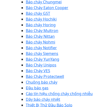
Báo cháy Chungmei
Báo Cháy Eaton Cooper
Báo cháy GST
Báo cháy Hochiki
Báo cháy Horing
Báo Cháy Multron
Báo Cháy Nittan
Báo cháy Nohmi
Báo cháy Notifier
Báo cháy Siemens
Báo Cháy YunYang
Báo Cháy Unipos
Báo Cháy VES
Báo Cháy Protectwell
Chuông báo cháy
Đầu báo gas
Cáp tín hiệu chống cháy chống nhiễu
Dây báo cháy nhiệt
Thiết Bị Thử Đầu Báo Solo