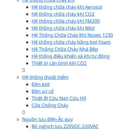
Hệ thống chữa cháy khí
Hệ thống chữa cháy khí Aerosol
Hệ thống chữa cháy khí CO2
Hệ thống chữa cháy khí FM200
Hệ thống chữa cháy khí Nitơ
Hệ Thống Chữa Cháy Khí Novec 1230
Hệ thống chữa cháy bằng bọt Foam
Hệ Thống Chữa Cháy Nhà Bếp
Hệ thống điều khiển xả khí tự động
Thiết bị cân bình khí CO2
Hệ thống thoát hiểm
Đèn exit
Đèn sự cố
Thiết Bị Cứu Nạn Cứu Hộ
Cửa Chống Cháy
Nguồn lưu điện-Ắc quy
Bộ nghịch lưu 220VDC-220VAC