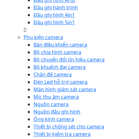
Đầu ghi hình AHD
Đầu ghi hành trình
Đầu ghi hình 4in1
Đầu ghi hình 5in1
Phụ kiện camera
Bàn điều khiển camera
Bộ chia hình camera
Bộ chuyển đổi tín hiệu camera
Bộ khuếch đại camera
Chân đế camera
Đèn Led hỗ trợ camera
Màn hình giám sát camera
Míc thu âm camera
Nguồn camera
Nguồn đầu ghi hình
Ống kính camera
Thiết bị chống sét cho camera
Thiết bị kiểm tra camera