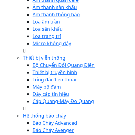
Âm thanh quán cafe
Âm thanh sân khấu
Âm thanh thông báo
Loa âm trần
Loa sân khấu
Loa trang trí
Micro không dây
Thiết bị viễn thông
Bộ Chuyển Đổi Quang Điện
Thiết bị truyền hình
Tổng đài điện thoại
Máy bộ đàm
Dây cáp tín hiệu
Cáp Quang-Máy Đo Quang
Hệ thống báo cháy
Báo Cháy Advanced
Báo Cháy Avenger