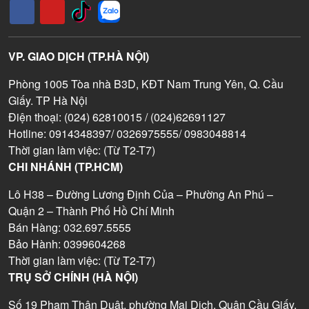
VP. GIAO DỊCH (TP.HÀ NỘI)
Phòng 1005 Tòa nhà B3D, KĐT Nam Trung Yên, Q. Cầu
Giấy. TP Hà Nội
Điện thoại: (024) 62810015 / (024)62691127
Hotline: 0914348397/ 0326975555/ 0983048814
Thời gian làm việc: (Từ T2-T7)
CHI NHÁNH (TP.HCM)
Lô H38 – Đường Lương Định Của – Phường An Phú –
Quận 2 – Thành Phố Hồ Chí Minh
Bán Hàng: 032.697.5555
Bảo Hành: 0399604268
Thời gian làm việc: (Từ T2-T7)
TRỤ SỞ CHÍNH (HÀ NỘI)
Số 19 Phạm Thận Duật, phường Mai Dịch, Quận Cầu Giấy,