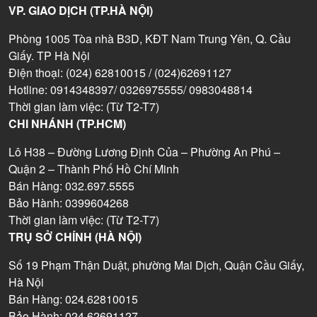
VP. GIAO DỊCH (TP.HÀ NỘI)
Phòng 1005 Tòa nhà B3D, KĐT Nam Trung Yên, Q. Cầu
Giấy. TP Hà Nội
Điện thoại: (024) 62810015 / (024)62691127
Hotline: 0914348397/ 0326975555/ 0983048814
Thời gian làm việc: (Từ T2-T7)
CHI NHÁNH (TP.HCM)
Lô H38 – Đường Lương Định Của – Phường An Phú –
Quận 2 – Thành Phố Hồ Chí Minh
Bán Hàng: 032.697.5555
Bảo Hành: 0399604268
Thời gian làm việc: (Từ T2-T7)
TRỤ SỞ CHÍNH (HÀ NỘI)
Số 19 Phạm Thận Duật, phường Mai Dịch, Quận Cầu Giấy,
Hà Nội
Bán Hàng: 024.62810015
Bảo Hành: 024.62691127