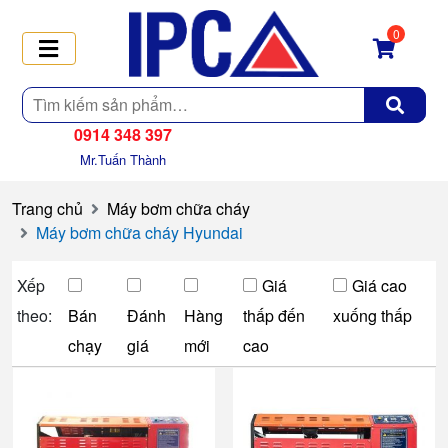
0
Tìm
kiếm
0914 348 397
Mr.Tuấn Thành
Trang chủ
Máy bơm chữa cháy
Máy bơm chữa cháy Hyundai
Xếp
Giá
Giá cao
theo:
Bán
Đánh
Hàng
thấp đến
xuống thấp
chạy
giá
mới
cao