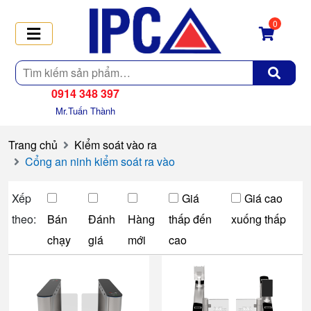
0
Tìm
kiếm
0914 348 397
Mr.Tuấn Thành
Trang chủ
Kiểm soát vào ra
Cổng an ninh kiểm soát ra vào
Xếp
Giá
Giá cao
theo:
Bán
Đánh
Hàng
thấp đến
xuống thấp
chạy
giá
mới
cao