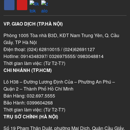
VP. GIAO DỊCH (TP.HÀ NỘI)
Phòng 1005 Tòa nhà B3D, KĐT Nam Trung Yên, Q. Cầu
Giấy. TP Hà Nội
Điện thoại: (024) 62810015 / (024)62691127
Hotline: 0914348397/ 0326975555/ 0983048814
Thời gian làm việc: (Từ T2-T7)
CHI NHÁNH (TP.HCM)
Lô H38 – Đường Lương Định Của – Phường An Phú –
Quận 2 – Thành Phố Hồ Chí Minh
Bán Hàng: 032.697.5555
Bảo Hành: 0399604268
Thời gian làm việc: (Từ T2-T7)
TRỤ SỞ CHÍNH (HÀ NỘI)
Số 19 Phạm Thận Duật, phường Mai Dịch, Quận Cầu Giấy,