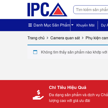
Tìm
kiếm
Danh Mục Sản Phẩm
Khuyến Mãi
Dự 
Trang chủ
Camera quan sát
Phụ kiện ca
Không tìm thấy sản phẩm nào khớp với
Chi Tiêu Hiệu Quả
Đa dạng sản phẩm và dịch vụ Chấ
lượng cao với giá ưu đãi