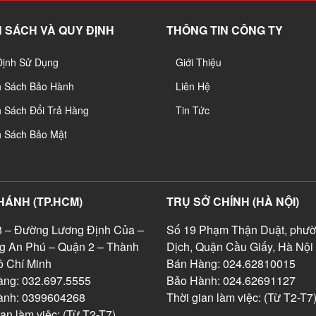
 SÁCH VÀ QUY ĐỊNH
THÔNG TIN CÔNG TY
Định Sử Dụng
Giới Thiệu
h Sách Bảo Hành
Liên Hệ
 Sách Đổi Trả Hàng
Tin Tức
h Sách Bảo Mật
HÁNH (TP.HCM)
TRỤ SỞ CHÍNH (HÀ NỘI)
 – Đường Lương Định Của –
Số 19 Phạm Thận Duật, phườ
g An Phú – Quận 2 – Thành
Dịch, Quận Cầu Giấy, Hà Nội
 Chí Minh
Bán Hàng: 024.62810015
ng: 032.697.5555
Bảo Hành: 024.62691127
ành: 0399604268
Thời gian làm việc: (Từ T2-T7
ian làm việc: (Từ T2-T7)