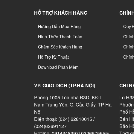
HỖ TRỢ KHÁCH HÀNG
CHÍNH
Hướng Dẫn Mua Hàng
Quy 
Hình Thức Thanh Toán
Chín
Chăm Sóc Khách Hàng
Chính
Hỗ Trợ Kỹ Thuật
Chín
Download Phần Mềm
VP. GIAO DỊCH (TP.HÀ NỘI)
CHI N
Phòng 1005 Tòa nhà B3D, KĐT
Lô H38
Nam Trung Yên, Q. Cầu Giấy. TP Hà
Phườn
Nội
Phố Hồ
Điện thoại: (024) 62810015 /
Bán Hà
(024)62691127
Bảo H
Hotline: 0914348397/ 0326975555/
Thời g