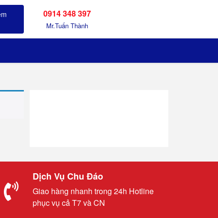
0914 348 397
Sản phẩm đã xem
Mr.Tuấn Thành
Dịch Vụ Chu Đáo
Giao hàng nhanh trong 24h Hotline
phục vụ cả T7 và CN