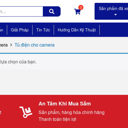
0
Án
Giải Pháp
Tin Tức
Hướng Dẫn Kỹ Thuật
mera
Tủ điện cho camera
 lựa chọn của bạn.
An Tâm Khi Mua Sắm
t
Sản phẩm, hàng hóa chính hãng
Thanh toán tiện lợi