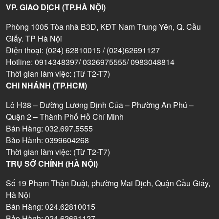
VP. GIAO DỊCH (TP.HÀ NỘI)
Phòng 1005 Tòa nhà B3D, KĐT Nam Trung Yên, Q. Cầu
Giấy. TP Hà Nội
Điện thoại: (024) 62810015 / (024)62691127
Hotline: 0914348397/ 0326975555/ 0983048814
Thời gian làm việc: (Từ T2-T7)
CHI NHÁNH (TP.HCM)
Lô H38 – Đường Lương Định Của – Phường An Phú –
Quận 2 – Thành Phố Hồ Chí Minh
Bán Hàng: 032.697.5555
Bảo Hành: 0399604268
Thời gian làm việc: (Từ T2-T7)
TRỤ SỞ CHÍNH (HÀ NỘI)
Số 19 Phạm Thận Duật, phường Mai Dịch, Quận Cầu Giấy,
Hà Nội
Bán Hàng: 024.62810015
Bảo Hành: 024.62691127