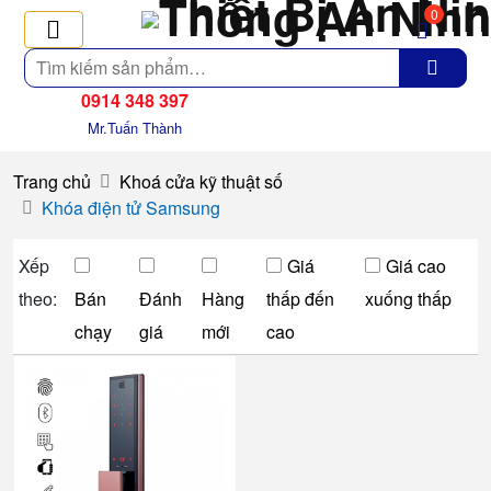
0
Tìm
kiếm
0914 348 397
Mr.Tuấn Thành
Trang chủ
Khoá cửa kỹ thuật số
Khóa điện tử Samsung
Xếp
Giá
Giá cao
theo:
Bán
Đánh
Hàng
thấp đến
xuống thấp
chạy
giá
mới
cao