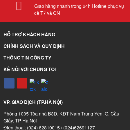
Giao hàng nhanh trong 24h Hotline phục vụ
cả T7 và CN
HỖ TRỢ KHÁCH HÀNG
CHÍNH SÁCH VÀ QUY ĐỊNH
THÔNG TIN CÔNG TY
KẾ NỐI VỚI CHÚNG TÔI
VP. GIAO DỊCH (TP.HÀ NỘI)
Phòng 1005 Tòa nhà B3D, KĐT Nam Trung Yên, Q. Cầu
Giấy. TP Hà Nội
Điện thoại: (024) 62810015 / (024)62691127