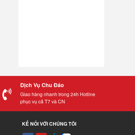
Dịch Vụ Chu Đáo
Giao hàng nhanh trong 24h Hotline
phục vụ cả T7 và CN
KẾ NỐI VỚI CHÚNG TÔI