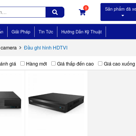
0
Án
Giải Pháp
Tin Tức
Hướng Dẫn Kỹ Thuật
h camera
Đầu ghi hình HDTVI
ánh giá
Hàng mới
Giá thấp đến cao
Giá cao xuống