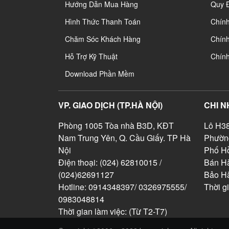
Hướng Dẫn Mua Hàng
Quy 
Hình Thức Thanh Toán
Chín
Chăm Sóc Khách Hàng
Chính
Hỗ Trợ Kỹ Thuật
Chín
Download Phần Mềm
VP. GIAO DỊCH (TP.HÀ NỘI)
CHI N
Phòng 1005 Tòa nhà B3D, KĐT
Lô H38
Nam Trung Yên, Q. Cầu Giấy. TP Hà
Phườn
Nội
Phố Hồ
Điện thoại: (024) 62810015 /
Bán Hà
(024)62691127
Bảo H
Hotline: 0914348397/ 0326975555/
Thời g
0983048814
Thời gian làm việc: (Từ T2-T7)