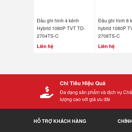
Đầu ghi hình 4 kênh
Đầu ghi hình 8 
Hybrid 1080P TVT TD-
hybrid 1080P T
2704TS-C
2708TS-C
Liên hệ
Liên hệ
Chi Tiêu Hiệu Quả
Đa dạng sản phẩm và dịch vụ Chấ
lượng cao với giá ưu đãi
HỖ TRỢ KHÁCH HÀNG
CHÍNH