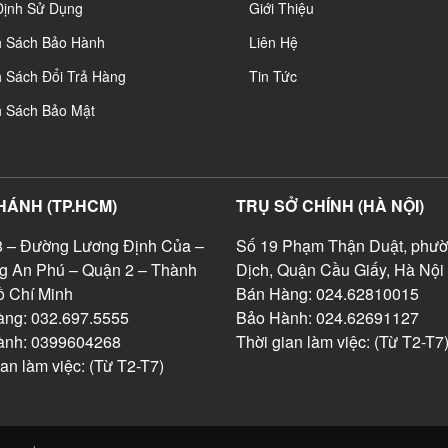
Định Sử Dụng
Giới Thiệu
h Sách Bảo Hành
Liên Hệ
 Sách Đổi Trả Hàng
Tin Tức
h Sách Bảo Mật
HÁNH (TP.HCM)
TRỤ SỞ CHÍNH (HÀ NỘI)
 – Đường Lương Định Của –
Số 19 Phạm Thận Duật, phườ
g An Phú – Quận 2 – Thành
Dịch, Quận Cầu Giấy, Hà Nội
 Chí Minh
Bán Hàng: 024.62810015
ng: 032.697.5555
Bảo Hành: 024.62691127
ành: 0399604268
Thời gian làm việc: (Từ T2-T7
ian làm việc: (Từ T2-T7)