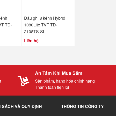
kênh
Đầu ghi 8 kênh Hybrid
VT TD-
1080Lite TVT TD-
2108TS-SL
Liên hệ
An Tâm Khi Mua Sắm
t
Sản phẩm, hàng hóa chính hãng
Thanh toán tiện lợi
 SÁCH VÀ QUY ĐỊNH
THÔNG TIN CÔNG TY