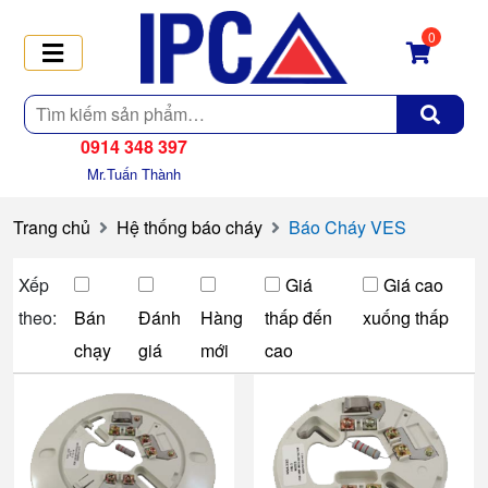
0
Tìm
kiếm
0914 348 397
Mr.Tuấn Thành
Trang chủ
Hệ thống báo cháy
Báo Cháy VES
Xếp
Giá
Giá cao
theo:
Bán
Đánh
Hàng
thấp đến
xuống thấp
chạy
giá
mới
cao