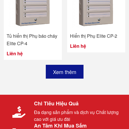
Tủ hiển thị Phụ báo cháy
Hiển thị Phụ Elite CP-2
Elite CP-4
Liên hệ
Liên hệ
Xem thêm
Chi Tiêu Hiệu Quả
Đa dạng sản phẩm và dịch vụ Chất lượng
cao với giá ưu đãi
An Tâm Khi Mua Sắm