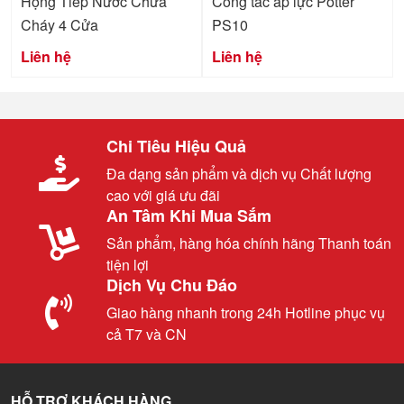
Họng Tiếp Nước Chữa
Công tắc áp lực Potter
Cháy 4 Cửa
PS10
Liên hệ
Liên hệ
Chi Tiêu Hiệu Quả
Đa dạng sản phẩm và dịch vụ Chất lượng
cao với giá ưu đãi
An Tâm Khi Mua Sắm
Sản phẩm, hàng hóa chính hãng Thanh toán
tiện lợi
Dịch Vụ Chu Đáo
Giao hàng nhanh trong 24h Hotline phục vụ
cả T7 và CN
HỖ TRỢ KHÁCH HÀNG