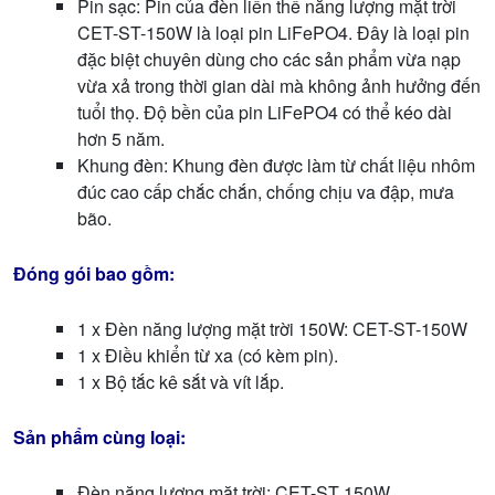
Pin sạc: Pin của đèn liền thể năng lượng mặt trời
CET-ST-150W là loại pin LiFePO4. Đây là loại pin
đặc biệt chuyên dùng cho các sản phẩm vừa nạp
vừa xả trong thời gian dài mà không ảnh hưởng đến
tuổi thọ. Độ bền của pin LiFePO4 có thể kéo dài
hơn 5 năm.
Khung đèn: Khung đèn được làm từ chất liệu nhôm
đúc cao cấp chắc chắn, chống chịu va đập, mưa
bão.
Đóng gói bao gồm:
1 x Đèn năng lượng mặt trời 150W: CET-ST-150W
1 x Điều khiển từ xa (có kèm pin).
1 x Bộ tắc kê sắt và vít lắp.
Sản phẩm cùng loại:
Đèn năng lượng mặt trời: CET-ST 150W