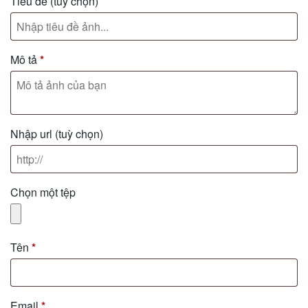
Tiêu đề
(tuỳ chọn)
Mô tả
*
Nhập url
(tuỳ chọn)
Chọn một tệp
Tên
*
Email
*