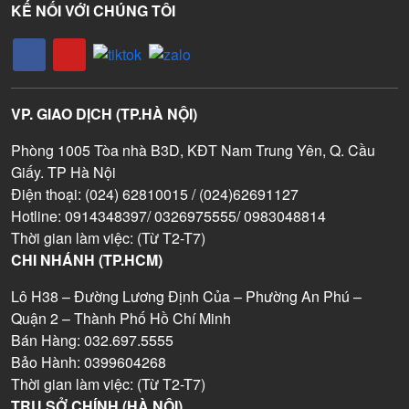
KẾ NỐI VỚI CHÚNG TÔI
VP. GIAO DỊCH (TP.HÀ NỘI)
Phòng 1005 Tòa nhà B3D, KĐT Nam Trung Yên, Q. Cầu
Giấy. TP Hà Nội
Điện thoại: (024) 62810015 / (024)62691127
Hotline: 0914348397/ 0326975555/ 0983048814
Thời gian làm việc: (Từ T2-T7)
CHI NHÁNH (TP.HCM)
Lô H38 – Đường Lương Định Của – Phường An Phú –
Quận 2 – Thành Phố Hồ Chí Minh
Bán Hàng: 032.697.5555
Bảo Hành: 0399604268
Thời gian làm việc: (Từ T2-T7)
TRỤ SỞ CHÍNH (HÀ NỘI)